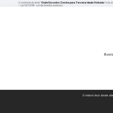
O conteúdo do texto "
Onde Encontro Creche para Terceira Idade Vinhedo
" é de 
–
Lei 9610/98 - Lei de direitos autorais
.
Aveni
O inteiro teor deste si