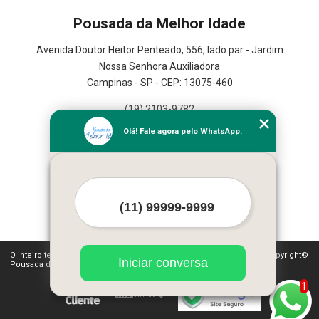
Pousada da Melhor Idade
Avenida Doutor Heitor Penteado, 556, lado par - Jardim
Nossa Senhora Auxiliadora
Campinas - SP - CEP: 13075-460
(19) 2103-9782
(19) 3367-2591
Olá! Fale agora pelo WhatsApp.
Home
Serviços
Contato
Mapa do site
Mais Serviços
O inteiro teor deste site está sujeito à proteção de direitos autorais. Copyright©
Iniciar conversa
Pousada da Melhor Idade (Lei 9610 de 19/02/1998)
1