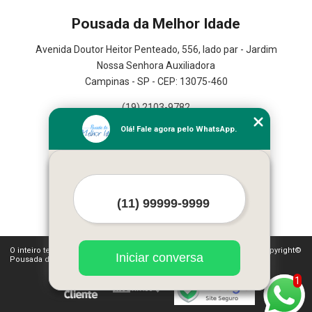
Pousada da Melhor Idade
Avenida Doutor Heitor Penteado, 556, lado par - Jardim
Nossa Senhora Auxiliadora
Campinas - SP - CEP: 13075-460
(19) 2103-9782
(19) 3367-2591
Olá! Fale agora pelo WhatsApp.
Home
Serviços
Contato
Mapa do site
Mais Serviços
O inteiro teor deste site está sujeito à proteção de direitos autorais. Copyright©
Iniciar conversa
Pousada da Melhor Idade (Lei 9610 de 19/02/1998)
1