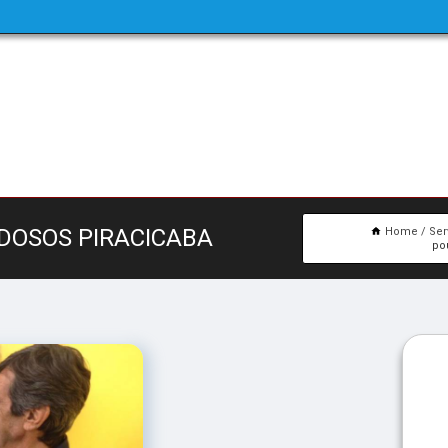
DOSOS PIRACICABA
Home
Ser
po