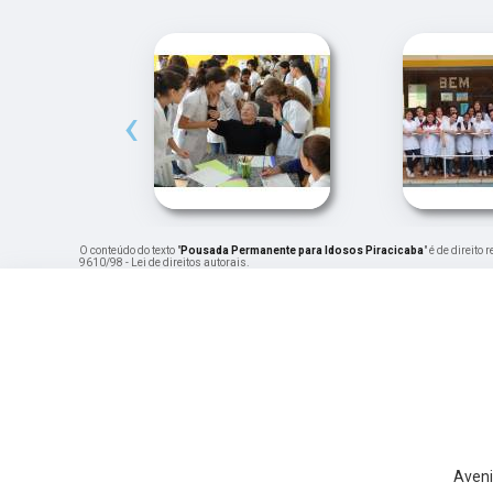
‹
O conteúdo do texto "
Pousada Permanente para Idosos Piracicaba
" é de direito
9610/98 - Lei de direitos autorais
.
Aveni