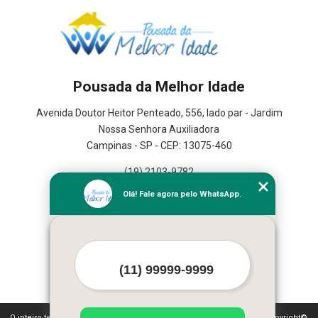
Pousada da Melhor Idade
Avenida Doutor Heitor Penteado, 556, lado par - Jardim
Nossa Senhora Auxiliadora
Campinas - SP - CEP: 13075-460
(19) 2103-9782
(19) 3367-2591
Olá! Fale agora pelo WhatsApp.
Home
Serviços
Contato
Mapa do site
Mais Serviços
O inteiro teor deste site está sujeito à proteção de direitos autorais. Copyright©