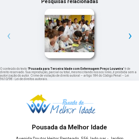
Pesquisas relacionadas
‹
›
O conteúdo do texto "
Pousada para Terceira Idade com Enfermagem Preço Louveira
" é de
direito reservado. Sua reprodução, parcial ou total, mesmo citando nossos links, é proibida sem a
autorização do autor. Crime de violação de direito autoral – artigo 184 do Código Penal –
Lei
9610/98 - Lei de direitos autorais
.
Pousada da Melhor Idade
Avenida Doutor Heitor Penteado, 556, lado par - Jardim