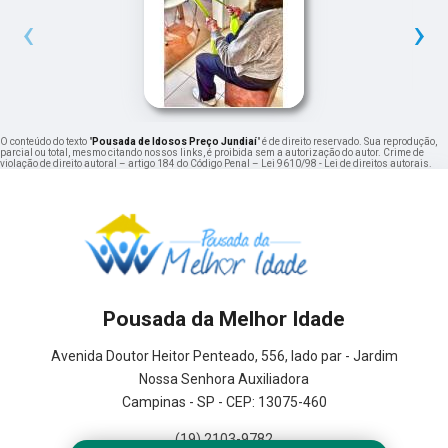
‹
›
O conteúdo do texto "
Pousada de Idosos Preço Jundiaí
" é de direito reservado. Sua reprodução,
parcial ou total, mesmo citando nossos links, é proibida sem a autorização do autor. Crime de
violação de direito autoral – artigo 184 do Código Penal –
Lei 9610/98 - Lei de direitos autorais
.
Pousada da Melhor Idade
Avenida Doutor Heitor Penteado, 556, lado par - Jardim
Nossa Senhora Auxiliadora
Campinas - SP - CEP: 13075-460
(19) 2103-9782