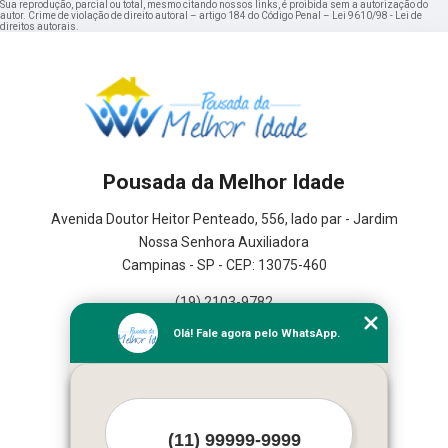
Sua reprodução, parcial ou total, mesmo citando nossos links, é proibida sem a autorização do
autor. Crime de violação de direito autoral – artigo 184 do Código Penal –
Lei 9610/98 - Lei de
direitos autorais
.
Pousada da Melhor Idade
Avenida Doutor Heitor Penteado, 556, lado par - Jardim
Nossa Senhora Auxiliadora
Campinas - SP - CEP: 13075-460
(19) 2103-9782
(19) 3367-2591
Olá! Fale agora pelo WhatsApp.
Home
Serviços
Contato
Mapa do site