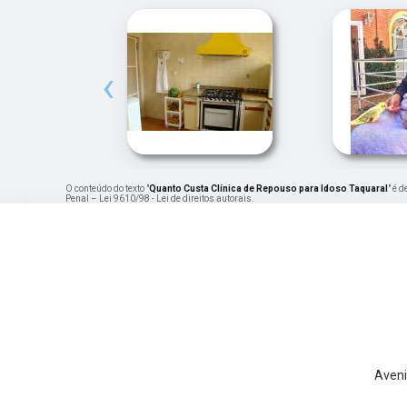
‹
O conteúdo do texto "
Quanto Custa Clínica de Repouso para Idoso Taquaral
" é 
Penal –
Lei 9610/98 - Lei de direitos autorais
.
Aveni