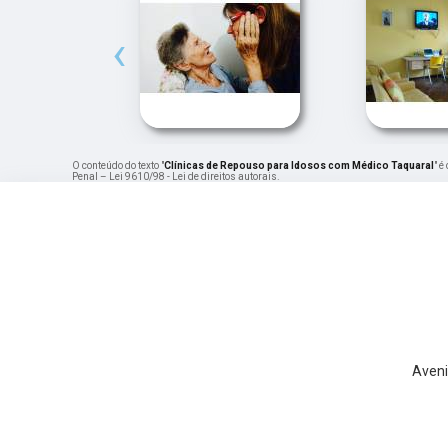
‹
O conteúdo do texto "
Clínicas de Repouso para Idosos com Médico Taquaral
" é
Penal –
Lei 9610/98 - Lei de direitos autorais
.
Aveni