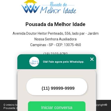
Pousada da Melhor Idade
Avenida Doutor Heitor Penteado, 556, lado par - Jardim
Nossa Senhora Auxiliadora
Campinas - SP - CEP: 13075-460
(19) 2103-9782
(19) 3367-2591
Olá! Fale agora pelo WhatsApp.
Home
Serviços
Contato
Mapa do site
Mais Serviços
O inteiro teor deste site está sujeito à proteção de direitos autorais. Copyright©
Iniciar conversa
Pousada da Melhor Idade (Lei 9610 de 19/02/1998)