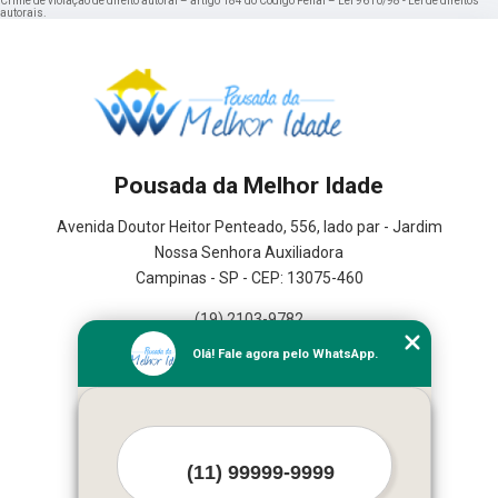
Crime de violação de direito autoral – artigo 184 do Código Penal –
Lei 9610/98 - Lei de direitos
autorais
.
Pousada da Melhor Idade
Avenida Doutor Heitor Penteado, 556, lado par - Jardim
Nossa Senhora Auxiliadora
Campinas - SP - CEP: 13075-460
(19) 2103-9782
(19) 3367-2591
Olá! Fale agora pelo WhatsApp.
Home
Serviços
Contato
Mapa do site
Mais Serviços